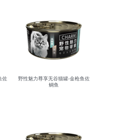
鱼佐
野性魅力尊享无谷猫罐-金枪鱼佐
鲷鱼