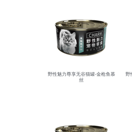
野性魅力尊享无谷猫罐-金枪鱼慕
野
丝