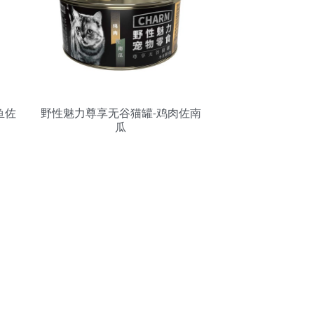
鱼佐
野性魅力尊享无谷猫罐-鸡肉佐南
瓜