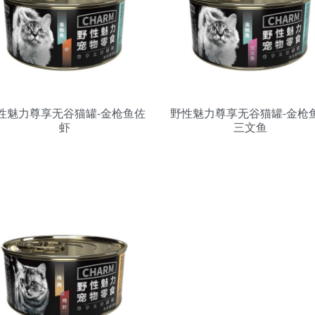
性魅力尊享无谷猫罐-金枪鱼佐
野性魅力尊享无谷猫罐-金枪
虾
三文鱼