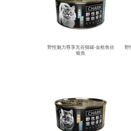
野性魅力尊享无谷猫罐-金枪鱼佐
野
银鱼