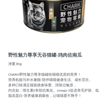
野性魅力尊享无谷猫罐-鸡肉佐南瓜
净重 80g
CHARM野性魅力尊享猫罐给喵喵优质的营养！
营养机能与补水兼顾-陪伴喵喵健康生活、成长茁壮。
多种口味满足猫孩挑食味蕾、排除过敏原，
内含如：维生素E有助抗氧化、omega-3促进美毛护肤、低
脂高蛋白-营养健康易吸收，让喵喵爱不释手！