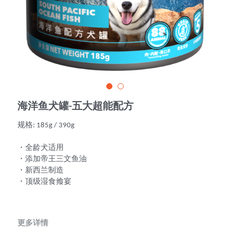
海洋鱼犬罐-五大超能配方
规格: 185g / 390g
・全龄犬适用
・添加帝王三文鱼油
・新西兰制造
・顶级湿食飨宴
更多详情