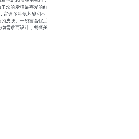
加着色剂和食品用香料，
加了您的爱猫最喜爱的红
，富含多种氨基酸和不
康的皮肤。一袋富含优质
宠物需求而设计，餐餐美